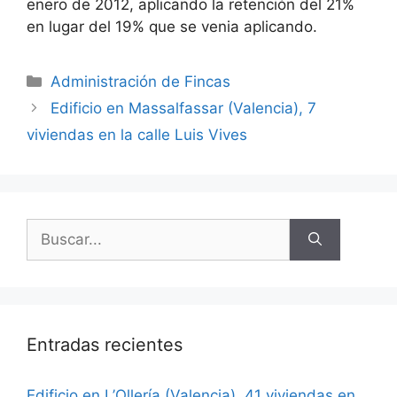
enero de 2012, aplicando la retención del 21%
en lugar del 19% que se venia aplicando.
Categorías
Administración de Fincas
Edificio en Massalfassar (Valencia), 7
viviendas en la calle Luis Vives
Buscar:
Entradas recientes
Edificio en L’Ollería (Valencia), 41 viviendas en