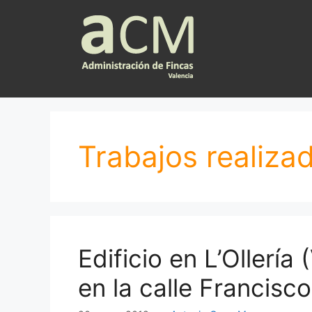
Saltar
al
contenido
Trabajos realiza
Edificio en L’Ollería
en la calle Francisc