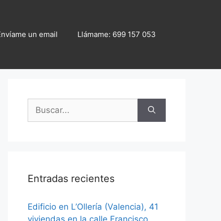
Envíame un email
Llámame: 699 157 053
Buscar:
Entradas recientes
Edificio en L’Ollería (Valencia), 41
viviendas en la calle Francisco