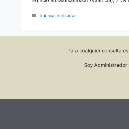
Edificio en Massalfassar (Valencia), 7 vivi
Categorías
Trabajos realizados
Para cualquier consulta es
Soy Administrador 