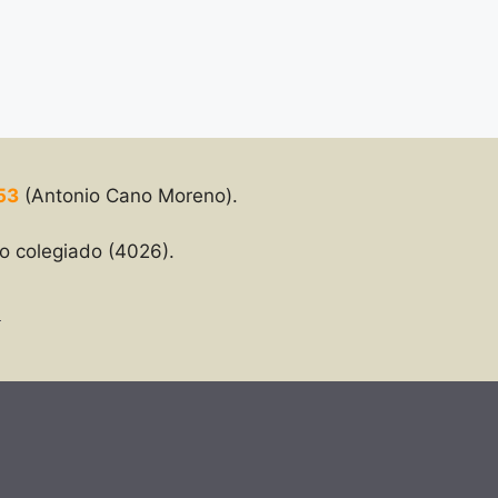
53
(Antonio Cano Moreno).
o colegiado (4026).
d
3