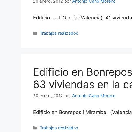
20 enero, 2012
por
Antonio Cano Moreno
Edificio en L’Ollería (Valencia), 41 vivien
Categorías
Trabajos realizados
Edificio en Bonrepos
63 viviendas en la ca
20 enero, 2012
por
Antonio Cano Moreno
Edificio en Bonrepos i Mirambell (Valencia
Categorías
Trabajos realizados